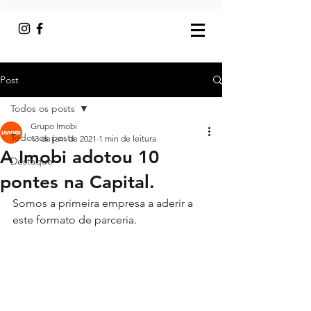
Post
Todos os posts
Grupo Imobi
Todos os posts
13 de jan. de 2021
1 min de leitura
A Imobi adotou 10
Destaque
pontes na Capital.
Somos a primeira empresa a aderir a 
este formato de parceria.