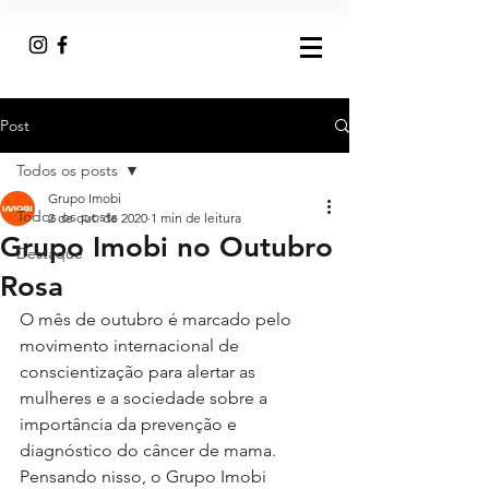
Post
Todos os posts
Grupo Imobi
Todos os posts
2 de out. de 2020
1 min de leitura
Grupo Imobi no Outubro
Destaque
Rosa
O mês de outubro é marcado pelo 
movimento internacional de 
conscientização para alertar as 
mulheres e a sociedade sobre a 
importância da prevenção e 
diagnóstico do câncer de mama. 
Pensando nisso, o Grupo Imobi 