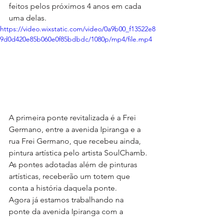
feitos pelos próximos 4 anos em cada 
uma delas.
https://video.wixstatic.com/video/0a9b00_f13522e8
9d0d420e85b060e0f85bdbdc/1080p/mp4/file.mp4
A primeira ponte revitalizada é a Frei 
Germano, entre a avenida Ipiranga e a 
rua Frei Germano, que recebeu ainda, 
pintura artística pelo artista SoulChamb.
As pontes adotadas além de pinturas 
artísticas, receberão um totem que 
conta a história daquela ponte.
Agora já estamos trabalhando na 
ponte da avenida Ipiranga com a 